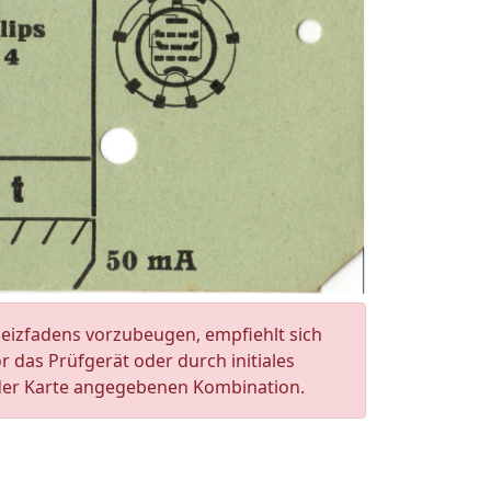
eizfadens vorzubeugen, empfiehlt sich
 das Prüfgerät oder durch initiales
der Karte angegebenen Kombination.