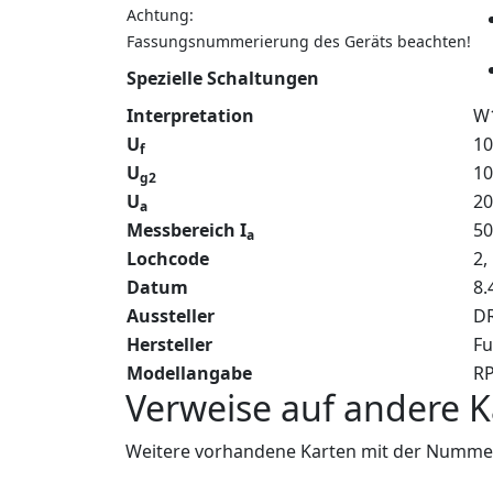
Achtung:
Fassungsnummerierung des Geräts beachten!
Spezielle Schaltungen
Interpretation
W
U
10
f
U
10
g2
U
20
a
Messbereich I
5
a
Lochcode
2,
Datum
8.
Aussteller
DR
Hersteller
Fu
Modellangabe
R
Verweise auf andere K
Weitere vorhandene Karten mit der Nummer