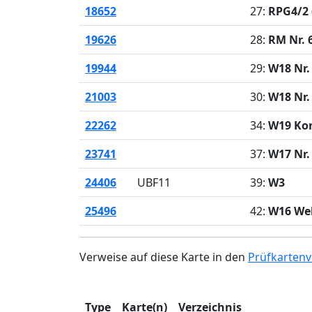
18652
27:
RPG4/2 
19626
28:
RM Nr. 
19944
29:
W18 Nr.
21003
30:
W18 Nr.
22262
34:
W19 Kon
23741
37:
W17 Nr.
24406
UBF11
39:
W3
25496
42:
W16 We
Verweise auf diese Karte in den
Prüfkartenv
Type
Karte(n)
Verzeichnis