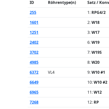
ID
Röhrentype(n)
Satz / Kon
255
1:
RPG4/2
1601
2:
W18
1251
3:
W17
2402
6:
W19
3702
7:
W19S
4985
8:
W20
6372
VL4
9:
W10 #1
6649
10:
W10 #2
6965
11:
W12
7268
12:
RP