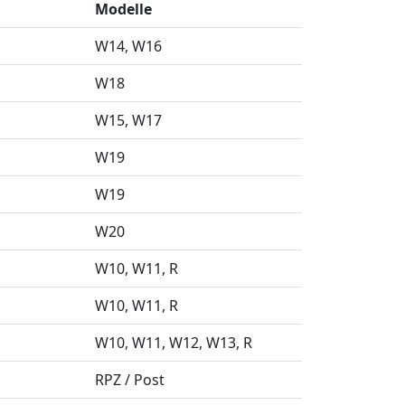
Modelle
W14
W16
W18
W15
W17
W19
W19
W20
W10
W11
R
W10
W11
R
W10
W11
W12
W13
R
RPZ / Post