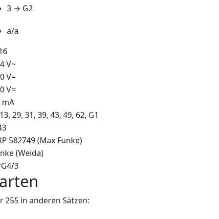
3 → G2
a/a
16
4 V~
0 V=
0 V=
0 mA
 13, 29, 31, 39, 43, 49, 62, G1
43
P 582749 (Max Funke)
nke (Weida)
PG4/3
arten
 255 in anderen Sätzen: