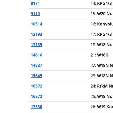
8171
14:
RPG4/3 
9110
15:
W20 Nr.
10514
16:
Konvol
12193
17:
RPG4/3 
13139
18:
W18 Nr.
14616
21:
W16K
14837
22:
W18N Nr
15645
23:
W18N Nr
16572
24:
RfkM Nr
16872
25:
W18 Nr.
17536
26:
W19 Kon