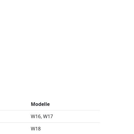
Modelle
W16
W17
W18