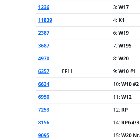
1236
3:
W17
11839
4:
K1
2387
6:
W19
3687
7:
W19S
4970
8:
W20
6357
EF11
9:
W10 #1
6634
10:
W10 #2
6950
11:
W12
7253
12:
RP
8156
14:
RPG4/3 
9095
15:
W20 Nr.