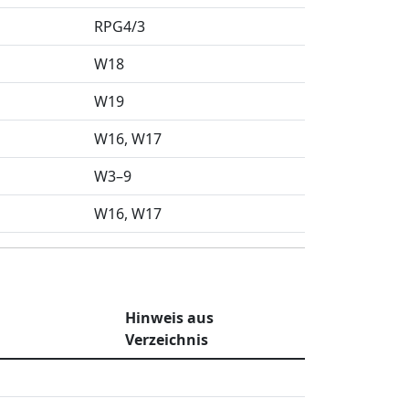
RPG4/3
W18
W19
W16
W17
W3–9
W16
W17
Hinweis aus
Verzeichnis