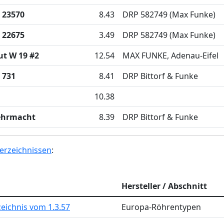
 23570
8.43
DRP 582749 (Max Funke)
 22675
3.49
DRP 582749 (Max Funke)
ut W 19 #2
12.54
MAX FUNKE, Adenau-Eifel
 731
8.41
DRP Bittorf & Funke
10.38
ehrmacht
8.39
DRP Bittorf & Funke
erzeichnissen
:
Hersteller / Abschnitt
eichnis vom 1.3.57
Europa-Röhrentypen