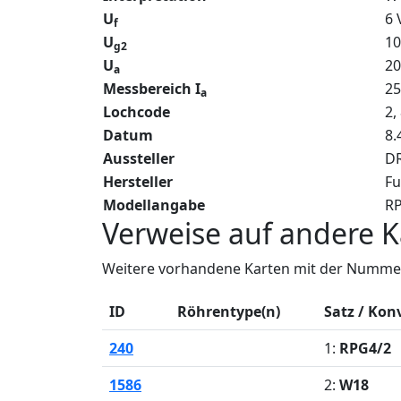
U
6 
f
U
10
g2
U
20
a
Messbereich I
2
a
Lochcode
2,
Datum
8.
Aussteller
DR
Hersteller
Fu
Modellangabe
R
Verweise auf andere K
Weitere vorhandene Karten mit der Nummer
ID
Röhrentype(n)
Satz / Kon
240
1:
RPG4/2
1586
2:
W18