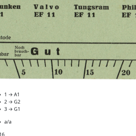
1 → A1
2 → G2
3 → G1
a/a
16