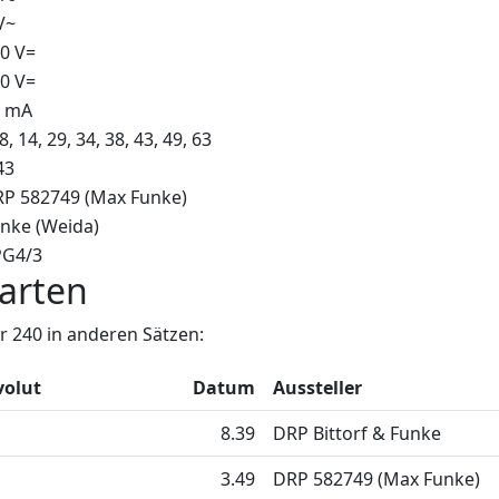
V~
0 V=
0 V=
5 mA
 8, 14, 29, 34, 38, 43, 49, 63
43
P 582749 (Max Funke)
nke (Weida)
PG4/3
arten
 240 in anderen Sätzen:
volut
Datum
Aussteller
8.39
DRP Bittorf & Funke
3.49
DRP 582749 (Max Funke)