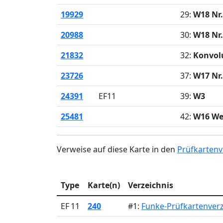
19929
29:
W18 Nr.
20988
30:
W18 Nr.
21832
32:
Konvol
23726
37:
W17 Nr.
24391
EF11
39:
W3
25481
42:
W16 W
Verweise auf diese Karte in den
Prüfkartenv
Type
Karte(n)
Verzeichnis
EF 11
240
#1:
Funke-Prüfkartenverz