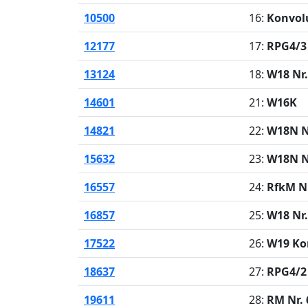
10500
16:
Konvol
12177
17:
RPG4/3 
13124
18:
W18 Nr.
14601
21:
W16K
14821
22:
W18N N
15632
23:
W18N N
16557
24:
RfkM Nr
16857
25:
W18 Nr.
17522
26:
W19 Ko
18637
27:
RPG4/2 
19611
28:
RM Nr. 