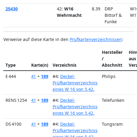
25430
42:
W16
8.39
DRP
W1
Wehrmacht
Bittorf &
W1
Funke
Verweise auf diese Karte in den
Prüfkartenverzeichnissen
:
Hersteller
Hin
/
aus
Type
Karte(n)
Verzeichnis
Abschnitt
Ver
E 444
41
+
189
#4:
Deckel-
Philips
Prüfkartenverzeichnis
eines W 16 von 5.42.
RENS 1254
41
+
189
#4:
Deckel-
Telefunken
Prüfkartenverzeichnis
eines W 16 von 5.42.
DS 4100
41
+
189
#4:
Deckel-
Tungsram
Prüfkartenverzeichnis
eines W 16 von 5.42.