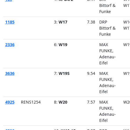
Bittorf &
W1
Funke
1185
3:
W17
7.38
DRP
W1
Bittorf &
W1
Funke
2336
6:
W19
MAX
W1
FUNKE,
Adenau-
Eifel
3636
7:
W19S
9.54
MAX
W1
FUNKE,
Adenau-
Eifel
4925
RENS1254
8:
W20
7.57
MAX
W2
FUNKE,
Adenau-
Eifel