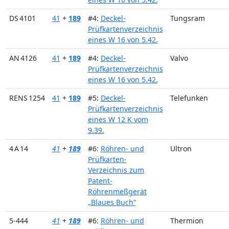
DS 4101
41
+
189
#4:
Deckel-
Tungsram
Prüfkartenverzeichnis
eines W 16 von 5.42.
AN 4126
41
+
189
#4:
Deckel-
Valvo
Prüfkartenverzeichnis
eines W 16 von 5.42.
RENS 1254
41
+
189
#5:
Deckel-
Telefunken
Prüfkartenverzeichnis
eines W 12 K vom
9.39.
4 A 14
41
+
189
#6:
Röhren- und
Ultron
Prüfkarten-
Verzeichnis zum
Patent-
Röhrenmeßgerät
„Blaues Buch“
5-444
41
+
189
#6:
Röhren- und
Thermion