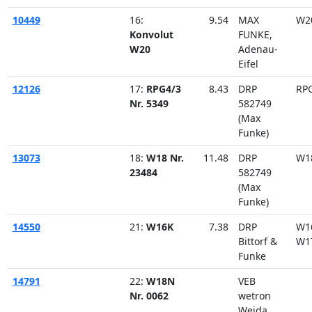
10449
16:
9.54
MAX
W2
Konvolut
FUNKE,
W20
Adenau-
Eifel
12126
17:
RPG4/3
8.43
DRP
RP
Nr. 5349
582749
(Max
Funke)
13073
18:
W18 Nr.
11.48
DRP
W1
23484
582749
(Max
Funke)
14550
21:
W16K
7.38
DRP
W1
Bittorf &
W1
Funke
14791
22:
W18N
VEB
Nr. 0062
wetron
Weida