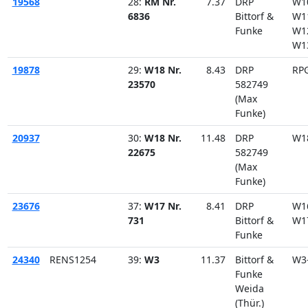
19568
28:
RM Nr.
7.37
DRP
W1
6836
Bittorf &
W1
Funke
W1
W1
19878
29:
W18 Nr.
8.43
DRP
RP
23570
582749
(Max
Funke)
20937
30:
W18 Nr.
11.48
DRP
W1
22675
582749
(Max
Funke)
23676
37:
W17 Nr.
8.41
DRP
W1
731
Bittorf &
W1
Funke
24340
RENS1254
39:
W3
11.37
Bittorf &
W3
Funke
Weida
(Thür.)