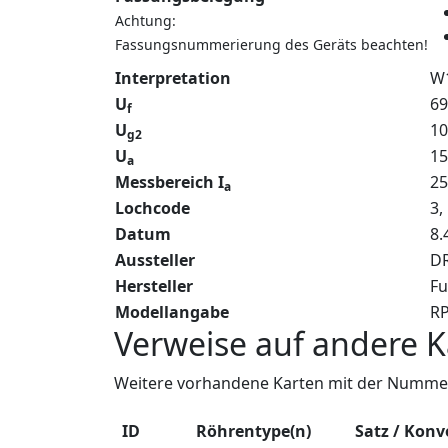
Achtung:
Fassungsnummerierung des Geräts beachten!
Interpretation
W
U
69
f
U
10
g2
U
15
a
Messbereich I
2
a
Lochcode
3,
Datum
8.
Aussteller
DR
Hersteller
Fu
Modellangabe
R
Verweise auf andere K
Weitere vorhandene Karten mit der Nummer
ID
Röhrentype(n)
Satz / Konv