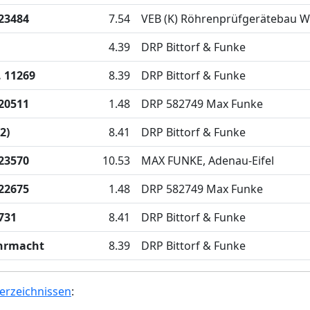
 23484
7.54
VEB (K) Röhrenprüfgerätebau W
4.39
DRP Bittorf & Funke
. 11269
8.39
DRP Bittorf & Funke
 20511
1.48
DRP 582749 Max Funke
2)
8.41
DRP Bittorf & Funke
 23570
10.53
MAX FUNKE, Adenau-Eifel
 22675
1.48
DRP 582749 Max Funke
731
8.41
DRP Bittorf & Funke
hrmacht
8.39
DRP Bittorf & Funke
erzeichnissen
: