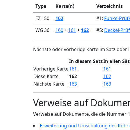
Type
Karte(n)
Verzeichnis
EZ 150
162
#1:
Funke-Prüfk
WG 36
160
+
161
+
162
#5:
Deckel-Prüf
Nächste oder vorherige Karte im Satz oder i
In diesem Satz
In allen Sä
Vorherige Karte
161
161
Diese Karte
162
162
Nächste Karte
163
163
Verweise auf Dokume
Verweise auf Dokumente, die die Nummer 
Erweiterung und Umschaltung des Röhr