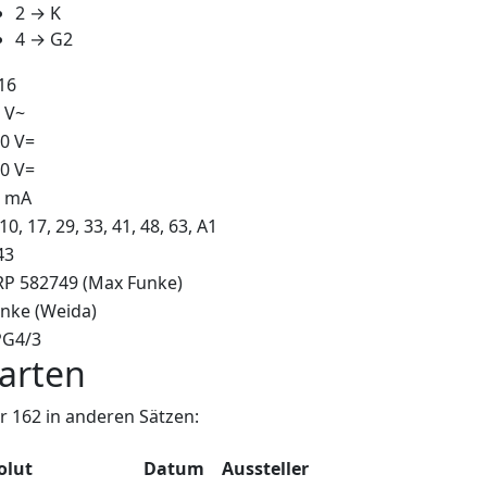
2 → K
4 → G2
16
 V~
0 V=
0 V=
5 mA
 10, 17, 29, 33, 41, 48, 63, A1
43
P 582749 (Max Funke)
nke (Weida)
PG4/3
arten
 162 in anderen Sätzen:
olut
Datum
Aussteller