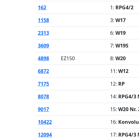
162
1:
RPG4/2
1158
3:
W17
2313
6:
W19
3609
7:
W19S
4898
EZ150
8:
W20
6872
11:
W12
7175
12:
RP
8078
14:
RPG4/3 N
9017
15:
W20 Nr.
10422
16:
Konvolu
12094
17:
RPG4/3 N