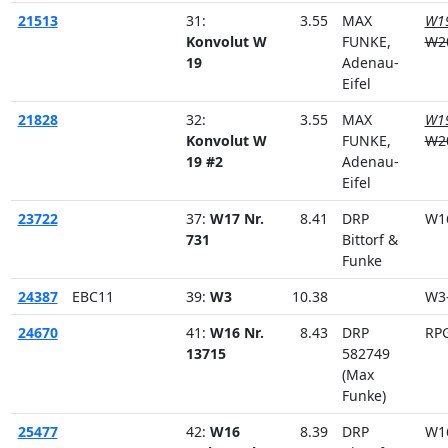
21513
31:
3.55
MAX
W1
Konvolut W
FUNKE,
W2
19
Adenau-
Eifel
21828
32:
3.55
MAX
W1
Konvolut W
FUNKE,
W2
19 #2
Adenau-
Eifel
23722
37:
W17 Nr.
8.41
DRP
W1
731
Bittorf &
Funke
24387
EBC11
39:
W3
10.38
W3
24670
41:
W16 Nr.
8.43
DRP
RP
13715
582749
(Max
Funke)
25477
42:
W16
8.39
DRP
W1