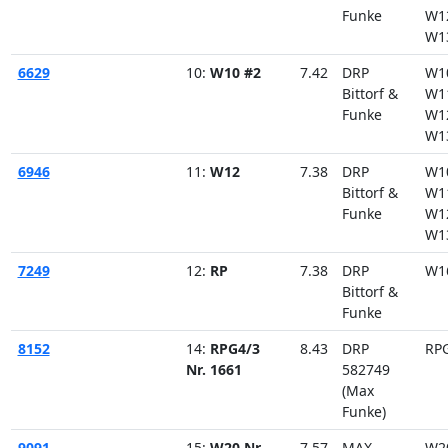
Funke
W1
W1
6629
10:
W10 #2
7.42
DRP
W1
Bittorf &
W1
Funke
W1
W1
6946
11:
W12
7.38
DRP
W1
Bittorf &
W1
Funke
W1
W1
7249
12:
RP
7.38
DRP
W1
Bittorf &
Funke
8152
14:
RPG4/3
8.43
DRP
RP
Nr. 1661
582749
(Max
Funke)
9091
15:
W20 Nr.
7.57
MAX
W2