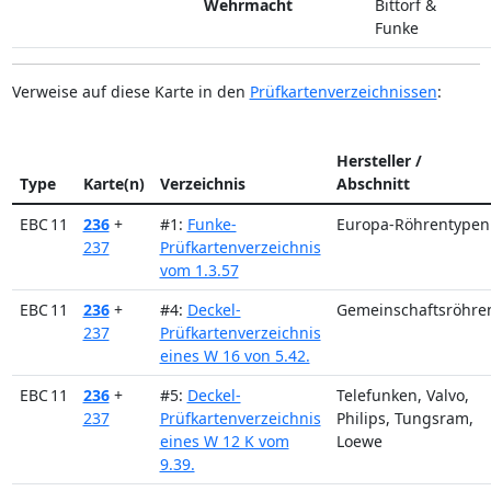
Wehrmacht
Bittorf &
Funke
Verweise auf diese Karte in den
Prüfkartenverzeichnissen
:
Hersteller /
Type
Karte(n)
Verzeichnis
Abschnitt
EBC 11
236
+
#1:
Funke-
Europa-Röhrentypen
237
Prüfkartenverzeichnis
vom 1.3.57
EBC 11
236
+
#4:
Deckel-
Gemeinschaftsröhre
237
Prüfkartenverzeichnis
eines W 16 von 5.42.
EBC 11
236
+
#5:
Deckel-
Telefunken, Valvo,
237
Prüfkartenverzeichnis
Philips, Tungsram,
eines W 12 K vom
Loewe
9.39.