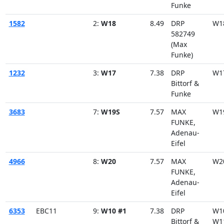
Funke
1582
2:
W18
8.49
DRP
W1
582749
(Max
Funke)
1232
3:
W17
7.38
DRP
W1
Bittorf &
Funke
3683
7:
W19S
7.57
MAX
W1
FUNKE,
Adenau-
Eifel
4966
8:
W20
7.57
MAX
W2
FUNKE,
Adenau-
Eifel
6353
EBC11
9:
W10 #1
7.38
DRP
W1
Bittorf &
W1