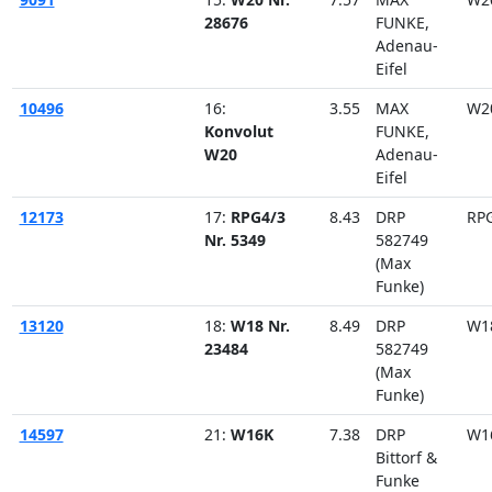
28676
FUNKE,
Adenau-
Eifel
10496
16:
3.55
MAX
W2
Konvolut
FUNKE,
W20
Adenau-
Eifel
12173
17:
RPG4/3
8.43
DRP
RP
Nr. 5349
582749
(Max
Funke)
13120
18:
W18 Nr.
8.49
DRP
W1
23484
582749
(Max
Funke)
14597
21:
W16K
7.38
DRP
W1
Bittorf &
Funke