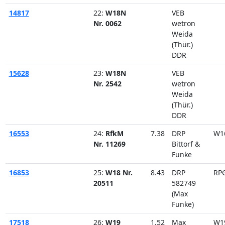
14817
22:
W18N
VEB
Nr. 0062
wetron
Weida
(Thür.)
DDR
15628
23:
W18N
VEB
Nr. 2542
wetron
Weida
(Thür.)
DDR
16553
24:
RfkM
7.38
DRP
W1
Nr. 11269
Bittorf &
Funke
16853
25:
W18 Nr.
8.43
DRP
RP
20511
582749
(Max
Funke)
17518
26:
W19
1.52
Max
W1