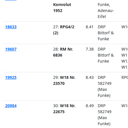
Konvolut
Funke,
1952
Adenau-
Eifel
18633
27:
RPG4/2
8.41
DRP
W1
(2)
Bittorf &
Funke
19607
28:
RM Nr.
7.38
DRP
W1
6836
Bittorf &
W1
Funke
W1
W1
19925
29:
W18 Nr.
8.43
DRP
RP
23570
582749
(Max
Funke)
20984
30:
W18 Nr.
8.49
DRP
W1
22675
582749
(Max
Funke)