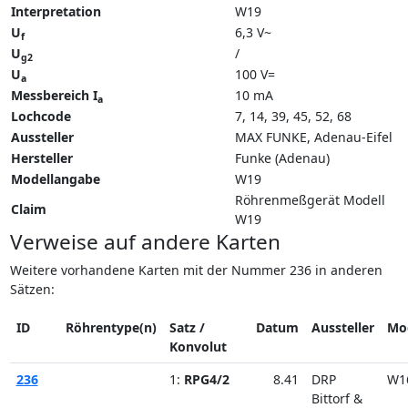
Interpretation
W19
U
6,3 V~
f
U
/
g2
U
100 V=
a
Messbereich I
10 mA
a
Lochcode
7, 14, 39, 45, 52, 68
Aussteller
MAX FUNKE, Adenau-Eifel
Hersteller
Funke (Adenau)
Modellangabe
W19
Röhrenmeßgerät Modell
Claim
W19
Verweise auf andere Karten
Weitere vorhandene Karten mit der Nummer 236 in anderen
Sätzen:
ID
Röhrentype(n)
Satz /
Datum
Aussteller
Mo
Konvolut
236
1:
RPG4/2
8.41
DRP
W1
Bittorf &