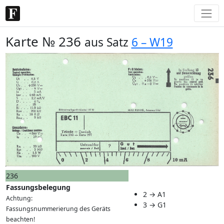
Karte № 236
aus Satz
6 – W19
236
Fassungsbelegung
2 → A1
Achtung:
3 → G1
Fassungsnummerierung des Geräts
beachten!