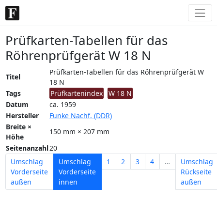
Prüfkarten-Tabellen für das
Röhrenprüfgerät W 18 N
Prüfkarten-Tabellen für das Röhrenprüfgerät W
Titel
18 N
Tags
Prüfkartenindex
W 18 N
Datum
ca. 1959
Hersteller
Funke Nachf. (DDR)
Breite ×
150 mm × 207 mm
Höhe
Seitenanzahl
20
Umschlag
Umschlag
1
2
3
4
…
Umschlag
Vorderseite
Vorderseite
Rückseite
außen
innen
außen