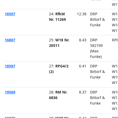
W1
16507
24:
RfkM
12.38
DRP
W1
Nr. 11269
Bittorf &
W1
Funke
W1
W1
16807
25:
W18 Nr.
8.43
DRP
RP
20511
582749
(Max
Funke)
18587
27:
RPG4/2
6.41
DRP
W1
(2)
Bittorf &
W1
Funke
W1
W1
19569
28:
RM Nr.
8.37
DRP
W1
6836
Bittorf &
W1
Funke
W1
W1