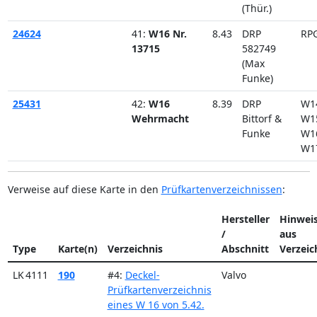
(Thür.)
24624
41:
W16 Nr.
8.43
DRP
RP
13715
582749
(Max
Funke)
25431
42:
W16
8.39
DRP
W1
Wehrmacht
Bittorf &
W1
Funke
W1
W1
Verweise auf diese Karte in den
Prüfkartenverzeichnissen
:
Hersteller
Hinwei
/
aus
Type
Karte(n)
Verzeichnis
Abschnitt
Verzeic
LK 4111
190
#4:
Deckel-
Valvo
Prüfkartenverzeichnis
eines W 16 von 5.42.