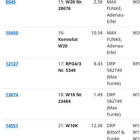
9045
15:
W20 Nr.
2.58
MAX
W2
28676
FUNKE,
Adenau-
Eifel
10450
16:
10.54
MAX
W2
Konvolut
FUNKE,
W20
Adenau-
Eifel
12127
17:
RPG4/3
8.43
DRP
RP
Nr. 5349
582749
(Max
Funke)
13074
18:
W18 Nr.
1.49
DRP
W1
23484
582749
(Max
Funke)
14551
21:
W16K
12.38
DRP
W1
Bittorf &
W1
Funke
W1