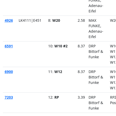
FUNKE,
Adenau-
Eifel
4926
LK4111|E451
8:
W20
2.58
MAX
W2
FUNKE,
Adenau-
Eifel
6591
10:
W10 #2
8.37
DRP
W1
Bittorf &
W1
Funke
W1
W1
6900
11:
W12
8.37
DRP
W1
Bittorf &
W1
Funke
W1
W1
7203
12:
RP
3.39
DRP
RPZ
Bittorf &
Pos
Funke