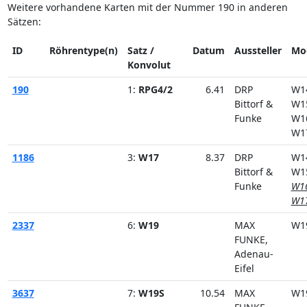
Weitere vorhandene Karten mit der Nummer 190 in anderen
Sätzen:
ID
Röhrentype(n)
Satz /
Datum
Aussteller
Mo
Konvolut
190
1:
RPG4/2
6.41
DRP
W1
Bittorf &
W1
Funke
W1
W1
1186
3:
W17
8.37
DRP
W1
Bittorf &
W1
Funke
W1
W1
2337
6:
W19
MAX
W1
FUNKE,
Adenau-
Eifel
3637
7:
W19S
10.54
MAX
W1