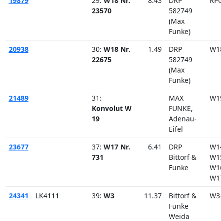
19879
29:
W18 Nr.
8.43
DRP
RP
23570
582749
(Max
Funke)
20938
30:
W18 Nr.
1.49
DRP
W1
22675
582749
(Max
Funke)
21489
31:
MAX
W1
Konvolut W
FUNKE,
19
Adenau-
Eifel
23677
37:
W17 Nr.
6.41
DRP
W1
731
Bittorf &
W1
Funke
W1
W1
24341
LK4111
39:
W3
11.37
Bittorf &
W3
Funke
Weida